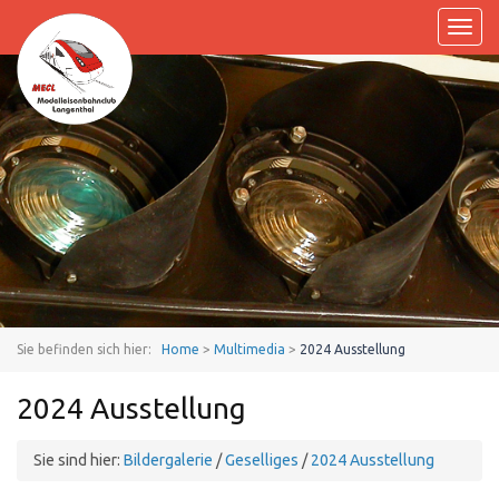
Toggl
naviga
Sie befinden sich hier:
Home
>
Multimedia
>
2024 Ausstellung
2024 Ausstellung
Sie sind hier:
Bildergalerie
/
Geselliges
/
2024 Ausstellung