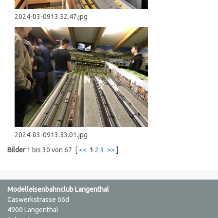
2024-03-0913.52.47.jpg
2024-03-0913.53.01.jpg
Bilder
1
bis
30
von
67
[
<<
1
2
3
>>
]
Modelleisenbahnclub Langenthal
Gaswerkstrasse 66d
4900 Langenthal