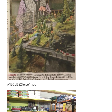
MECLBZSeite1.jpg