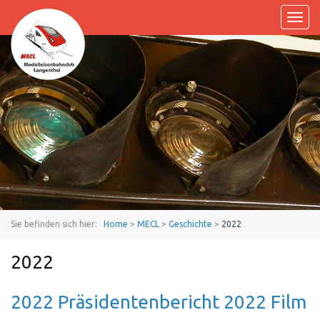
Toggl
naviga
Sie befinden sich hier:
Home
>
MECL
>
Geschichte
>
2022
2022
2022 Präsidentenbericht 2022 Film